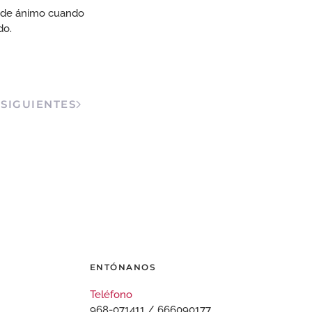
do de ánimo cuando
do.
SIGUIENTES
ENTÓNANOS
Teléfono
968-071411 / 666090177