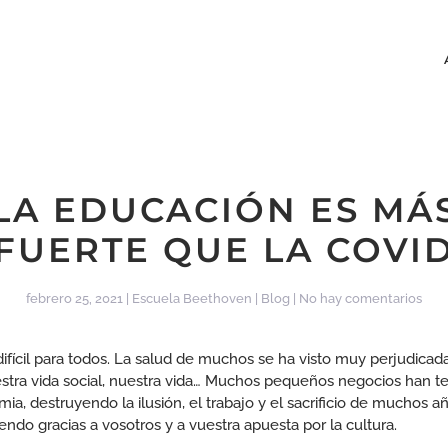
LA EDUCACIÓN ES MÁ
FUERTE QUE LA COVI
en
febrero 25, 2021
|
Escuela Beethoven
|
Blog
|
No hay comentarios
La
edu
es
ifícil para todos. La salud de muchos se ha visto muy perjudicada
más
uestra vida social, nuestra vida… Muchos pequeños negocios han t
fuer
ia, destruyendo la ilusión, el trabajo y el sacrificio de muchos a
que
ndo gracias a vosotros y a vuestra apuesta por la cultura.
la
covi