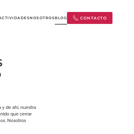
ACTIVIDADES
NOSOTROS
BLOG
CONTACTO
S
D
cación
 y de ahí, nuestra
enido que cerrar
te
ños. Nosotros
d