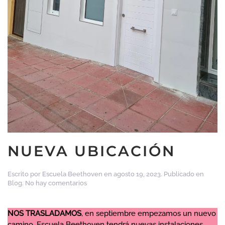
NUEVA UBICACIÓN
Escrito por
Escuela Beethoven
en
agosto 19, 2023
. Publicado en
en
Blog
.
No hay comentarios
NUEVA
UBICACIÓN
NOS TRASLADAMOS
, en septiembre empezamos un nuevo
camino. Escuela Beethoven tendrá nuevas instalaciones