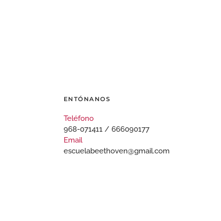
ENTÓNANOS
Teléfono
968-071411 / 666090177
Email
escuelabeethoven@gmail.com