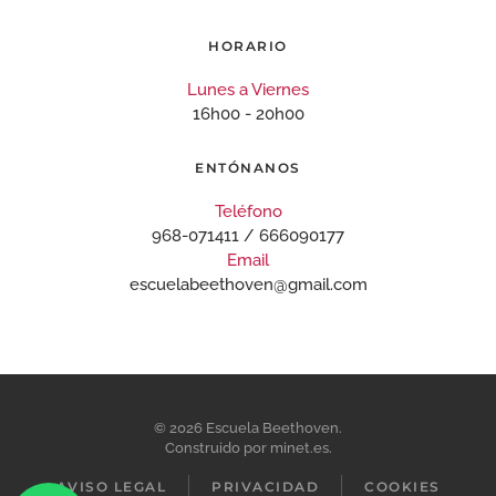
HORARIO
Lunes a Viernes
16h00 - 20h00
ENTÓNANOS
Teléfono
968-071411 / 666090177
Email
escuelabeethoven@gmail.com
©
2026
Escuela Beethoven.
Construido por
minet.es
.
AVISO LEGAL
PRIVACIDAD
COOKIES